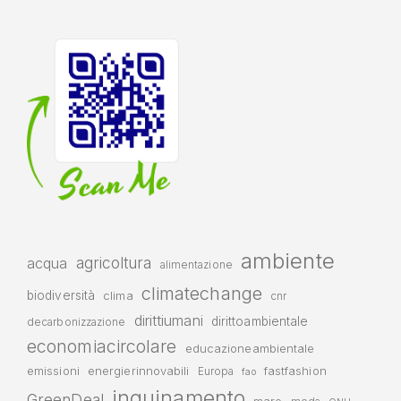
ambiente
agricoltura
acqua
alimentazione
climatechange
biodiversità
clima
cnr
dirittiumani
dirittoambientale
decarbonizzazione
economiacircolare
educazioneambientale
emissioni
energierinnovabili
fastfashion
Europa
fao
inquinamento
GreenDeal