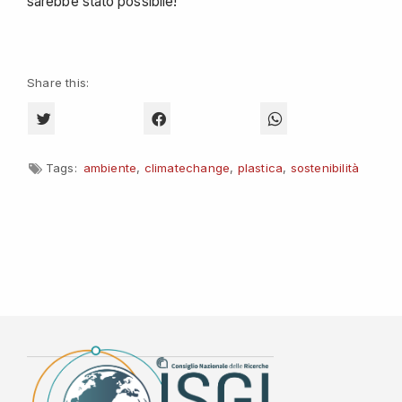
sarebbe stato possibile!
Share this:
CLICK TO SHARE ON TWITTER (OPENS IN NEW WINDOW)
CLICK TO SHARE ON FACEBOOK (OPENS 
CLICK TO SHARE O
Tags:
ambiente
,
climatechange
,
plastica
,
sostenibilità