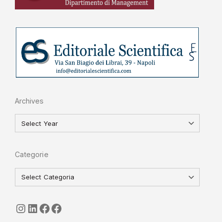
Archives
Categorie
seguici
LinkedIn
ISGI-CNR
Sapienza