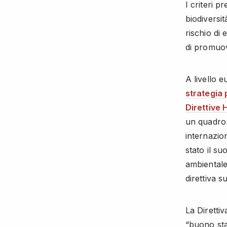
I criteri p
biodiversit
rischio di
di promuov
A livello 
strategia 
Direttive 
un quadro g
internazio
stato il s
ambientale
direttiva s
La Diretti
“buono sta