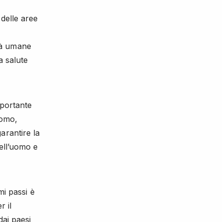
delle aree
ità umane
a salute
mportante
uomo,
arantire la
ell’uomo e
mi passi è
r il
dai paesi