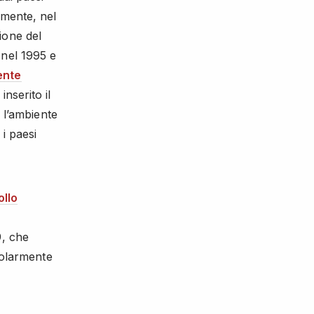
lmente, nel
ione del
 nel 1995 e
ente
inserito il
 l’ambiente
i paesi
ollo
9, che
colarmente