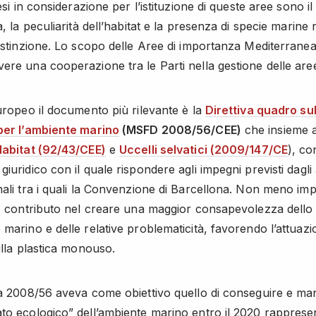
resi in considerazione per l’istituzione di queste aree sono il
à, la peculiarità dell’habitat e la presenza di specie marine 
 estinzione. Lo scopo delle Aree di importanza Mediterranea
ere una cooperazione tra le Parti nella gestione delle are
europeo il documento più rilevante è la
Direttiva quadro sul
per l’ambiente marino
(MSFD 2008/56/CEE)
che insieme a
Habitat (92/43/CEE)
e
Uccelli selvatici (2009/147/CE
), co
iuridico con il quale rispondere agli impegni previsti dagli
nali tra i quali la Convenzione di Barcellona. Non meno im
uo contributo nel creare una maggior consapevolezza dello 
 marino e delle relative problematicità, favorendo l’attuazi
ulla plastica monouso.
va 2008/56 aveva come obiettivo quello di conseguire e m
to ecologico” dell’ambiente marino entro il 2020 rappres