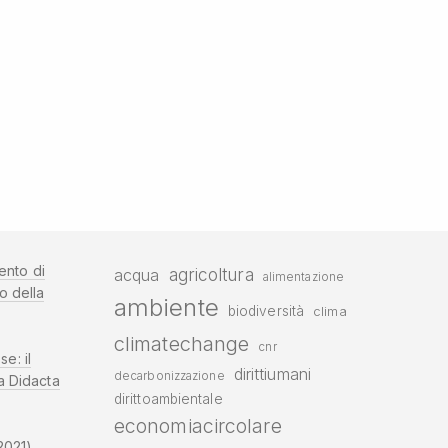
ento di
agricoltura
acqua
alimentazione
o della
ambiente
biodiversità
clima
climatechange
cnr
se: il
dirittiumani
decarbonizzazione
a Didacta
dirittoambientale
economiacircolare
2021)