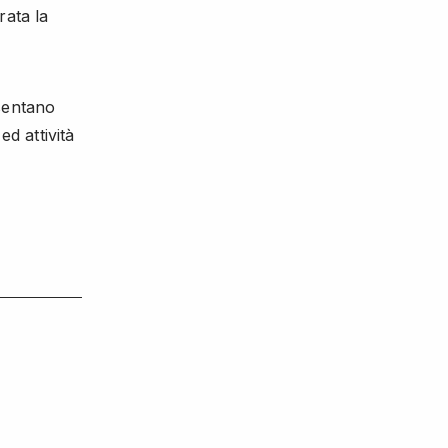
rata la
sentano
ed attività
 NEW WINDOW)
HARE ON WHATSAPP (OPENS IN NEW WINDOW)