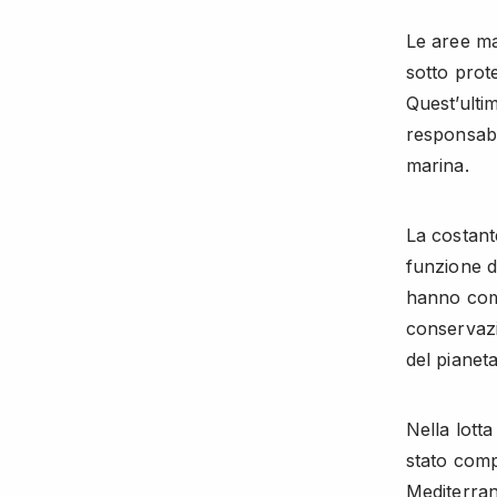
Le aree ma
sotto prot
Quest’ultim
responsabil
marina.
La costant
funzione d
hanno comp
conservazi
del pianeta
Nella lott
stato comp
Mediterran