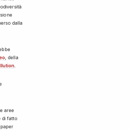
iodiversità
isione
merso dalla
rebbe
eo
, della
llution
.
e
le aree
 di fatto
 “paper