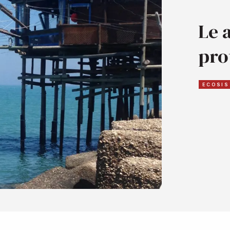
Le 
pro
ECOSIS