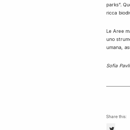
parks”. Qu
ricca biod
Le Aree ma
uno strumen
umana, ass
Sofia Pavli
Share this:
CLICK