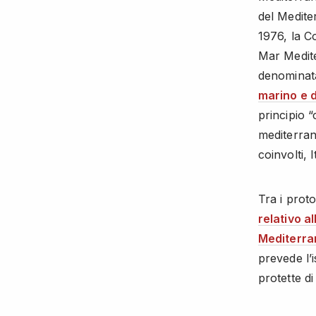
del Medite
1976, la C
Mar Medite
denomina
marino e d
principio 
mediterran
coinvolti,
Tra i proto
relativo a
Mediterra
prevede l’
protette d