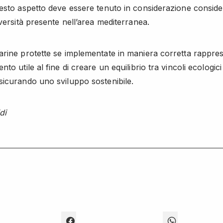
esto aspetto deve essere tenuto in considerazione conside
iversità presente nell’area mediterranea.
rine protette se implementate in maniera corretta rappre
to utile al fine di creare un equilibrio tra vincoli ecologici 
icurando uno sviluppo sostenibile.
di
 TO SHARE ON TWITTER (OPENS IN NEW WINDOW)
CLICK TO SHARE ON FACEBOOK (OPENS IN
CLICK TO S