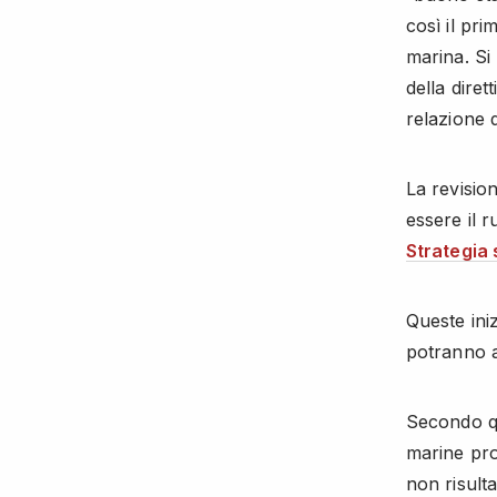
così il pri
marina. Si
della dire
relazione d
La revisio
essere il r
Strategia 
Queste iniz
potranno a
Secondo q
marine prot
non risult