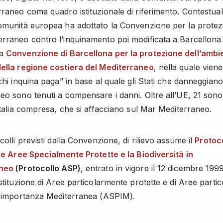
rraneo come quadro istituzionale di riferimento. Contestua
omunità europea ha adottato la Convenzione per la protez
rraneo contro l’inquinamento poi modificata a Barcellona
ta
Convenzione di Barcellona per la protezione dell’ambi
ella regione costiera del Mediterraneo
, nella quale viene 
“chi inquina paga” in base al quale gli Stati che danneggiano
eo sono tenuti a compensare i danni. Oltre all’UE, 21 sono 
 Italia compresa, che si affacciano sul Mar Mediterraneo.
colli previsti dalla Convenzione, di rilievo assume il
Protoc
lle Aree Specialmente Protette e la Biodiversità in
neo
(Protocollo ASP)
, entrato in vigore il 12 dicembre 199
istituzione di Aree particolarmente protette e di Aree parti
i importanza Mediterranea (ASPIM).