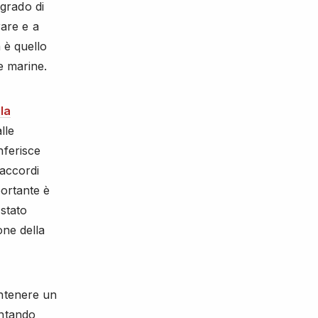
 grado di
rare e a
 è quello
e marine.
la
lle
nferisce
 accordi
portante è
stato
one della
antenere un
entando