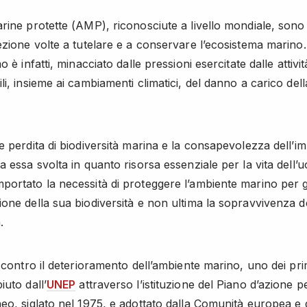
rine protette (AMP), riconosciute a livello mondiale, sono 
ezione volte a tutelare e a conservare l’ecosistema marino.
o è infatti, minacciato dalle pressioni esercitate dalle attiv
i, insieme ai cambiamenti climatici, del danno a carico dell
e perdita di biodiversità marina e la consapevolezza dell’i
a essa svolta in quanto risorsa essenziale per la vita dell’
ortato la necessità di proteggere l’ambiente marino per g
one della sua biodiversità e non ultima la sopravvivenza d
.
a contro il deterioramento dell’ambiente marino, uno dei pri
iuto dall’
UNEP
attraverso l’istituzione del Piano d’azione pe
eo, siglato nel 1975, e adottato dalla Comunità europea e 