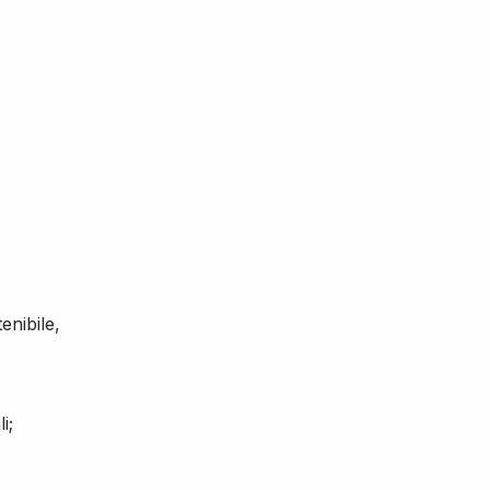
enibile,
i;