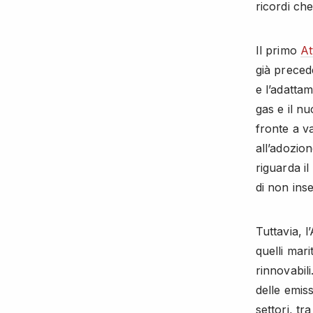
ricordi ch
Il primo
At
già precede
e l’adattam
gas e il n
fronte a va
all’adozio
riguarda il
di non ins
Tuttavia, l
quelli marit
rinnovabil
delle emiss
settori, tr