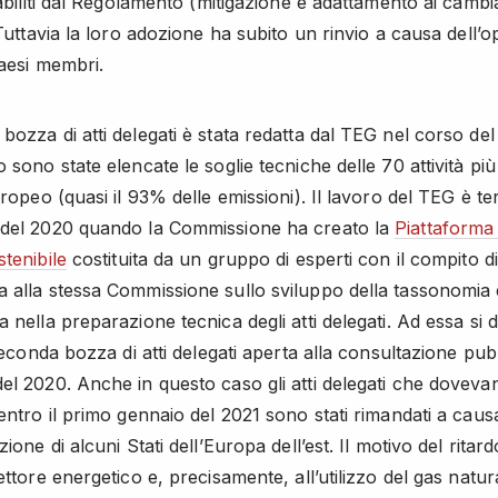
stabiliti dal Regolamento (mitigazione e adattamento ai camb
 Tuttavia la loro adozione ha subito un rinvio a causa dell’
Paesi membri.
bozza di atti delegati è stata redatta dal TEG nel corso del
 sono state elencate le soglie tecniche delle 70 attività più
uropeo (quasi il 93% delle emissioni). Il lavoro del TEG è t
 del 2020 quando la Commissione ha creato la
Piattaforma 
stenibile
costituita da un gruppo di esperti con il compito di
 alla stessa Commissione sullo sviluppo della tassonomia 
 nella preparazione tecnica degli atti delegati. Ad essa si 
 seconda bozza di atti delegati aperta alla consultazione pub
el 2020. Anche in questo caso gli atti delegati che doveva
 entro il primo gennaio del 2021 sono stati rimandati a caus
zione di alcuni Stati dell’Europa dell’est. Il motivo del ritar
ettore energetico e, precisamente, all’utilizzo del gas natura