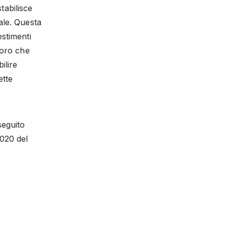
tabilisce
ale. Questa
estimenti
loro che
ilire
ette
seguito
2020 del