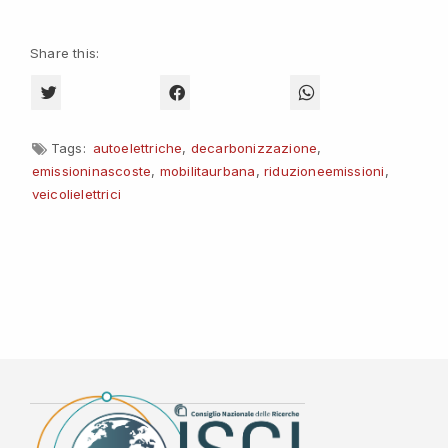
Share this:
CLICK TO SHARE ON TWITTER (OPENS IN NEW WINDOW)
CLICK TO SHARE ON FACEBOOK (OPENS 
CLICK TO SHARE O
Tags:
autoelettriche
,
decarbonizzazione
,
emissioninascoste
,
mobilitaurbana
,
riduzioneemissioni
,
veicolielettrici