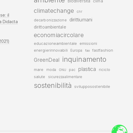
biodiversità
clima
climatechange
cnr
se: il
dirittiumani
decarbonizzazione
a Didacta
dirittoambientale
economiacircolare
2021)
educazioneambientale
emissioni
energierinnovabili
fastfashion
Europa
fao
inquinamento
GreenDeal
plastica
mare
riciclo
moda
pac
ONU
salute
sicurezzaalimentare
sostenibilità
svilupposostenibile