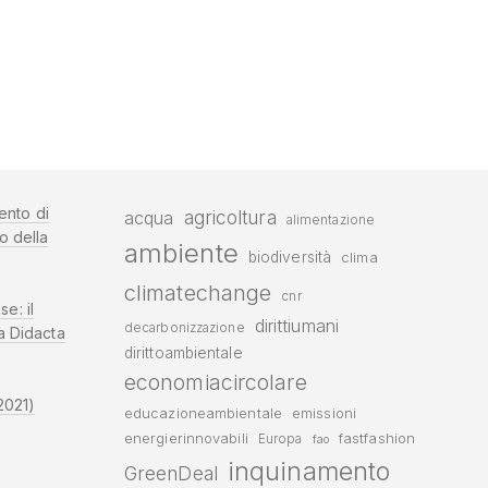
ento di
agricoltura
acqua
alimentazione
o della
ambiente
biodiversità
clima
climatechange
cnr
se: il
dirittiumani
decarbonizzazione
a Didacta
dirittoambientale
economiacircolare
2021)
educazioneambientale
emissioni
energierinnovabili
fastfashion
Europa
fao
inquinamento
GreenDeal