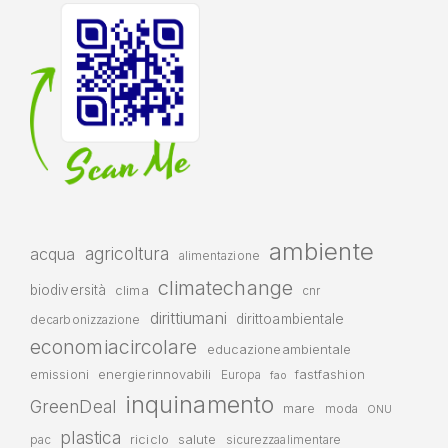
ambiente
agricoltura
acqua
alimentazione
climatechange
biodiversità
clima
cnr
dirittiumani
dirittoambientale
decarbonizzazione
economiacircolare
educazioneambientale
emissioni
energierinnovabili
fastfashion
Europa
fao
inquinamento
GreenDeal
mare
moda
ONU
plastica
riciclo
salute
pac
sicurezzaalimentare