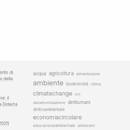
ento di
agricoltura
acqua
alimentazione
o della
ambiente
biodiversità
clima
climatechange
cnr
se: il
dirittiumani
decarbonizzazione
a Didacta
dirittoambientale
economiacircolare
2021)
educazioneambientale
emissioni