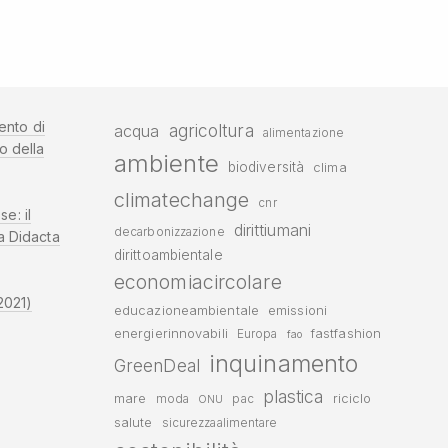
ento di
agricoltura
acqua
alimentazione
o della
ambiente
biodiversità
clima
climatechange
cnr
se: il
dirittiumani
decarbonizzazione
a Didacta
dirittoambientale
economiacircolare
2021)
educazioneambientale
emissioni
energierinnovabili
fastfashion
Europa
fao
inquinamento
GreenDeal
plastica
mare
riciclo
moda
pac
ONU
salute
sicurezzaalimentare