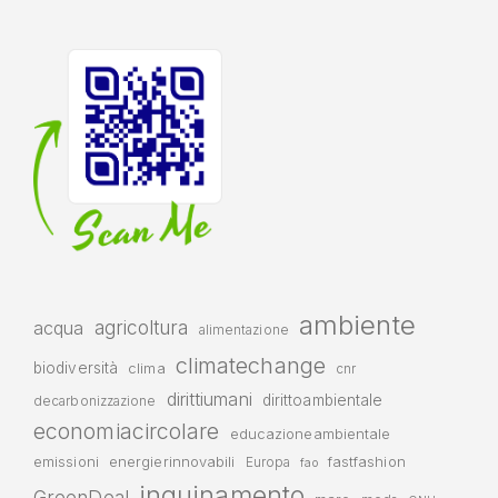
ambiente
agricoltura
acqua
alimentazione
climatechange
biodiversità
clima
cnr
dirittiumani
dirittoambientale
decarbonizzazione
economiacircolare
educazioneambientale
emissioni
energierinnovabili
fastfashion
Europa
fao
inquinamento
GreenDeal