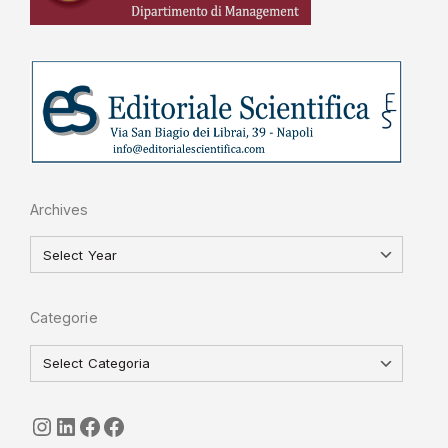
Archives
Categorie
seguici
LinkedIn
ISGI-CNR
Sapienza