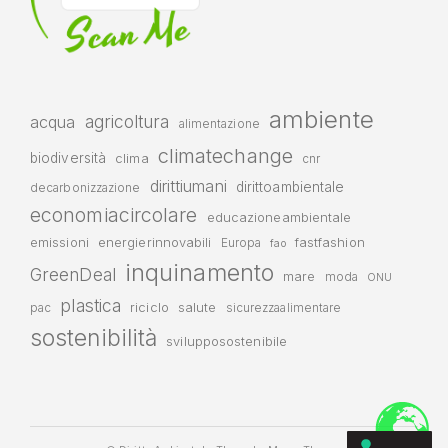
ambiente
agricoltura
acqua
alimentazione
climatechange
biodiversità
clima
cnr
dirittiumani
dirittoambientale
decarbonizzazione
economiacircolare
educazioneambientale
emissioni
energierinnovabili
fastfashion
Europa
fao
inquinamento
GreenDeal
mare
moda
ONU
plastica
riciclo
salute
pac
sicurezzaalimentare
sostenibilità
svilupposostenibile