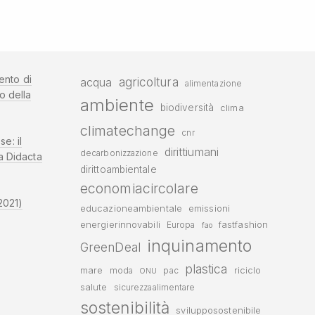
ento di
agricoltura
acqua
alimentazione
o della
ambiente
biodiversità
clima
climatechange
cnr
se: il
dirittiumani
decarbonizzazione
a Didacta
dirittoambientale
economiacircolare
2021)
educazioneambientale
emissioni
energierinnovabili
fastfashion
Europa
fao
inquinamento
GreenDeal
plastica
mare
riciclo
moda
pac
ONU
salute
sicurezzaalimentare
sostenibilità
svilupposostenibile