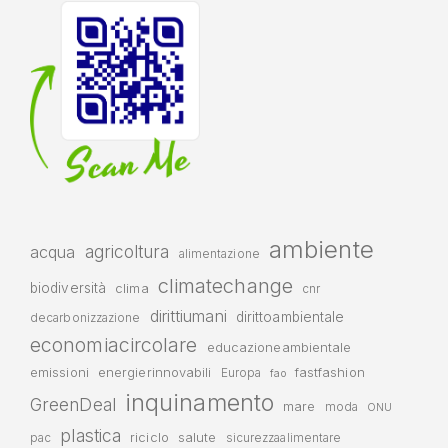
ambiente
agricoltura
acqua
alimentazione
climatechange
biodiversità
clima
cnr
dirittiumani
dirittoambientale
decarbonizzazione
economiacircolare
educazioneambientale
emissioni
energierinnovabili
fastfashion
Europa
fao
inquinamento
GreenDeal
mare
moda
ONU
plastica
riciclo
salute
pac
sicurezzaalimentare