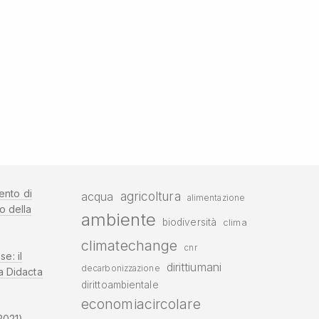
ento di
agricoltura
acqua
alimentazione
o della
ambiente
biodiversità
clima
climatechange
cnr
se: il
dirittiumani
decarbonizzazione
a Didacta
dirittoambientale
economiacircolare
2021)