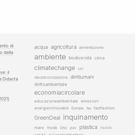
ento di
agricoltura
acqua
alimentazione
o della
ambiente
biodiversità
clima
climatechange
cnr
se: il
dirittiumani
decarbonizzazione
a Didacta
dirittoambientale
economiacircolare
2021)
educazioneambientale
emissioni
energierinnovabili
fastfashion
Europa
fao
inquinamento
GreenDeal
plastica
mare
riciclo
moda
pac
ONU
salute