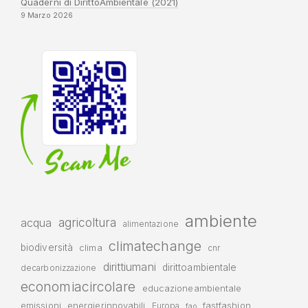
Quaderni di DirittoAmbientale (2021)
9 Marzo 2026
ambiente
agricoltura
acqua
alimentazione
climatechange
biodiversità
clima
cnr
dirittiumani
dirittoambientale
decarbonizzazione
economiacircolare
educazioneambientale
emissioni
energierinnovabili
fastfashion
Europa
fao