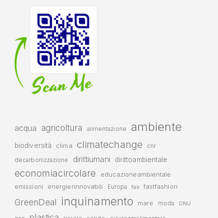
ambiente
agricoltura
acqua
alimentazione
climatechange
biodiversità
clima
cnr
dirittiumani
dirittoambientale
decarbonizzazione
economiacircolare
educazioneambientale
emissioni
energierinnovabili
fastfashion
Europa
fao
inquinamento
GreenDeal
mare
moda
ONU
plastica