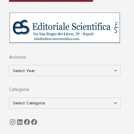
Archives
Categorie
seguici
LinkedIn
ISGI-CNR
Sapienza