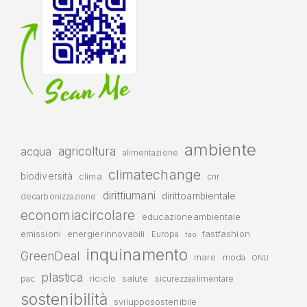
ambiente
agricoltura
acqua
alimentazione
climatechange
biodiversità
clima
cnr
dirittiumani
dirittoambientale
decarbonizzazione
economiacircolare
educazioneambientale
emissioni
energierinnovabili
fastfashion
Europa
fao
inquinamento
GreenDeal
mare
moda
ONU
plastica
riciclo
salute
pac
sicurezzaalimentare
sostenibilità
svilupposostenibile