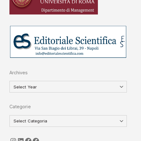
Archives
Categorie
seguici
LinkedIn
ISGI-CNR
Sapienza