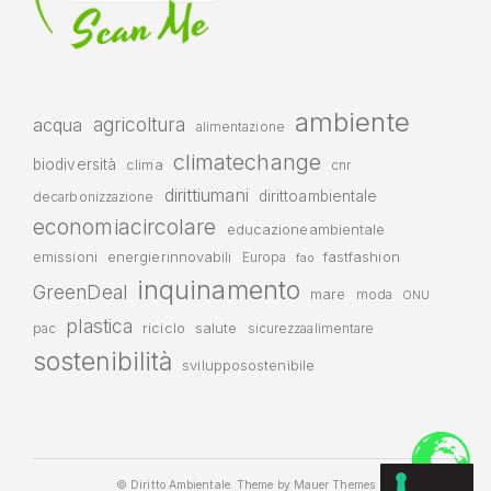
ambiente
agricoltura
acqua
alimentazione
climatechange
biodiversità
clima
cnr
dirittiumani
dirittoambientale
decarbonizzazione
economiacircolare
educazioneambientale
emissioni
energierinnovabili
fastfashion
Europa
fao
inquinamento
GreenDeal
mare
moda
ONU
plastica
riciclo
salute
pac
sicurezzaalimentare
sostenibilità
svilupposostenibile
© Diritto Ambientale. Theme by
Mauer Themes