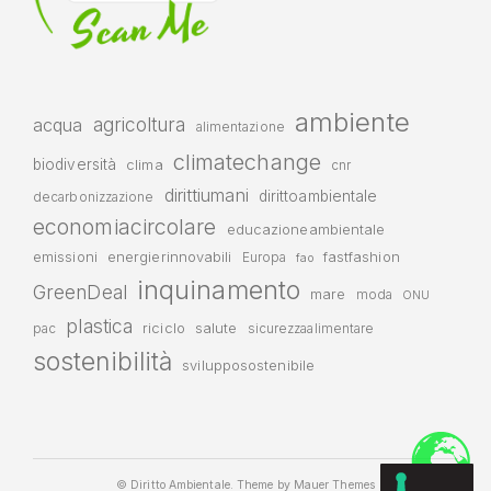
ambiente
agricoltura
acqua
alimentazione
climatechange
biodiversità
clima
cnr
dirittiumani
dirittoambientale
decarbonizzazione
economiacircolare
educazioneambientale
emissioni
energierinnovabili
fastfashion
Europa
fao
inquinamento
GreenDeal
mare
moda
ONU
plastica
riciclo
salute
pac
sicurezzaalimentare
sostenibilità
svilupposostenibile
© Diritto Ambientale. Theme by
Mauer Themes