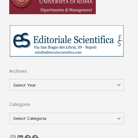
Archives
Categorie
seguici
LinkedIn
ISGI-CNR
Sapienza