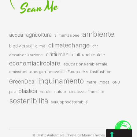
ambiente
agricoltura
acqua
alimentazione
climatechange
biodiversità
clima
cnr
dirittiumani
dirittoambientale
decarbonizzazione
economiacircolare
educazioneambientale
emissioni
energierinnovabili
fastfashion
Europa
fao
inquinamento
GreenDeal
mare
moda
ONU
plastica
riciclo
salute
pac
sicurezzaalimentare
sostenibilità
svilupposostenibile
© Diritto Ambientale. Theme by
Mauer Themes