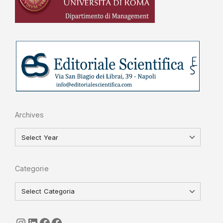
Archives
Categorie
seguici
LinkedIn
ISGI-CNR
Sapienza