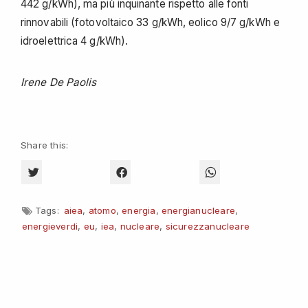
442 g/kWh), ma più inquinante rispetto alle fonti
rinnovabili (fotovoltaico 33 g/kWh, eolico 9/7 g/kWh e
idroelettrica 4 g/kWh).
Irene De Paolis
Share this:
CLICK TO SHARE ON TWITTER (OPENS IN NEW WINDOW)
CLICK TO SHARE ON FACEBOOK (OPENS 
CLICK TO SHARE O
Tags:
aiea
,
atomo
,
energia
,
energianucleare
,
energieverdi
,
eu
,
iea
,
nucleare
,
sicurezzanucleare