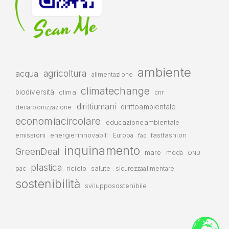
ambiente
agricoltura
acqua
alimentazione
climatechange
biodiversità
clima
cnr
dirittiumani
dirittoambientale
decarbonizzazione
economiacircolare
educazioneambientale
emissioni
energierinnovabili
fastfashion
Europa
fao
inquinamento
GreenDeal
mare
moda
ONU
plastica
riciclo
salute
pac
sicurezzaalimentare
sostenibilità
svilupposostenibile