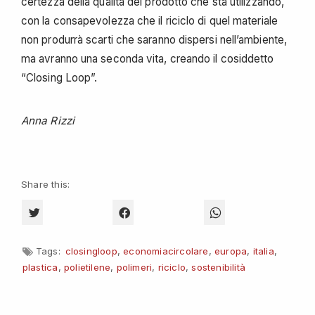
certezza della qualità del prodotto che sta utilizzando,
con la consapevolezza che il riciclo di quel materiale
non produrrà scarti che saranno dispersi nell’ambiente,
ma avranno una seconda vita, creando il cosiddetto
“Closing Loop”.
Anna Rizzi
Share this:
CLICK TO SHARE ON TWITTER (OPENS IN NEW WINDOW)
CLICK TO SHARE ON FACEBOOK (OPENS 
CLICK TO SHARE O
Tags:
closingloop
,
economiacircolare
,
europa
,
italia
,
plastica
,
polietilene
,
polimeri
,
riciclo
,
sostenibilità