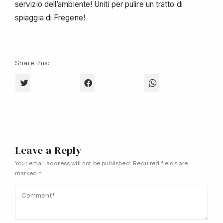
servizio dell’ambiente! Uniti per pulire un tratto di
spiaggia di Fregene!
Share this:
CLICK TO SHARE ON TWITTER (OPENS IN NEW WINDOW)
CLICK TO SHARE ON FACEBOOK (OPENS 
CLICK TO SHARE O
Leave a Reply
Your email address will not be published.
Required fields are
marked
*