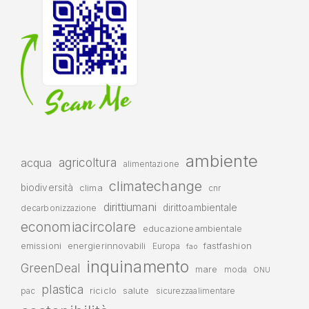
ambiente
agricoltura
acqua
alimentazione
climatechange
biodiversità
clima
cnr
dirittiumani
dirittoambientale
decarbonizzazione
economiacircolare
educazioneambientale
emissioni
energierinnovabili
fastfashion
Europa
fao
inquinamento
GreenDeal
mare
moda
ONU
plastica
riciclo
salute
pac
sicurezzaalimentare