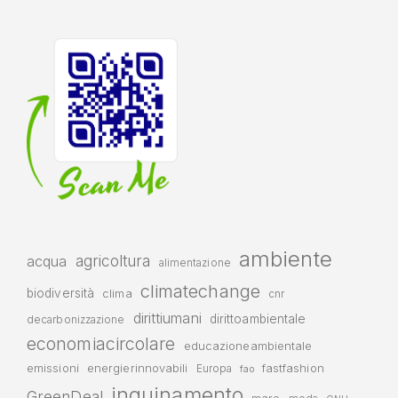
ambiente
agricoltura
acqua
alimentazione
climatechange
biodiversità
clima
cnr
dirittiumani
dirittoambientale
decarbonizzazione
economiacircolare
educazioneambientale
emissioni
energierinnovabili
fastfashion
Europa
fao
inquinamento
GreenDeal