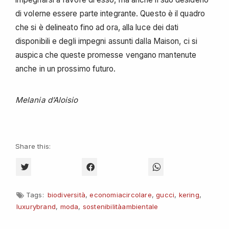
di volerne essere parte integrante. Questo è il quadro
che si è delineato fino ad ora, alla luce dei dati
disponibili e degli impegni assunti dalla Maison, ci si
auspica che queste promesse vengano mantenute
anche in un prossimo futuro.
Melania d’Aloisio
Share this:
CLICK TO SHARE ON TWITTER (OPENS IN NEW WINDOW)
CLICK TO SHARE ON FACEBOOK (OPENS 
CLICK TO SHARE O
Tags:
biodiversità
,
economiacircolare
,
gucci
,
kering
,
luxurybrand
,
moda
,
sostenibilitàambientale