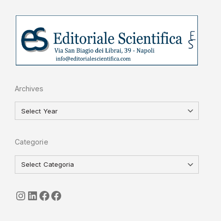
Archives
Categorie
seguici
LinkedIn
ISGI-CNR
Sapienza