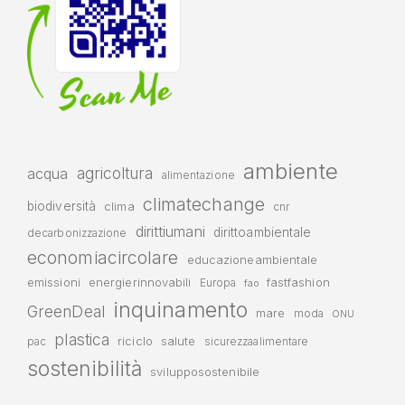
ambiente
agricoltura
acqua
alimentazione
climatechange
biodiversità
clima
cnr
dirittiumani
dirittoambientale
decarbonizzazione
economiacircolare
educazioneambientale
emissioni
energierinnovabili
fastfashion
Europa
fao
inquinamento
GreenDeal
mare
moda
ONU
plastica
riciclo
salute
pac
sicurezzaalimentare
sostenibilità
svilupposostenibile