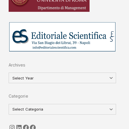
Archives
Categorie
seguici
LinkedIn
ISGI-CNR
Sapienza