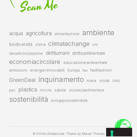
ambiente
agricoltura
acqua
alimentazione
climatechange
biodiversità
clima
cnr
dirittiumani
dirittoambientale
decarbonizzazione
economiacircolare
educazioneambientale
emissioni
energierinnovabili
fastfashion
Europa
fao
inquinamento
GreenDeal
mare
moda
ONU
plastica
riciclo
salute
pac
sicurezzaalimentare
sostenibilità
svilupposostenibile
© Diritto Ambientale. Theme by
Mauer Themes