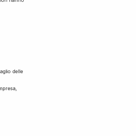
 non hanno
glio delle
impresa,