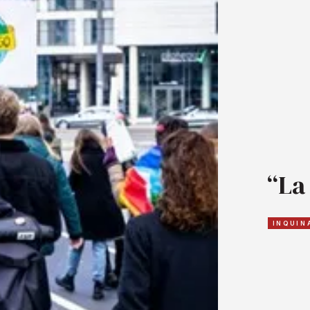
“La
INQUIN