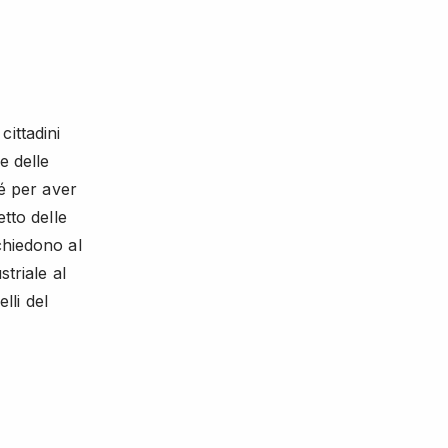
ittadini
e delle
hé per aver
etto delle
chiedono al
triale al
lli del