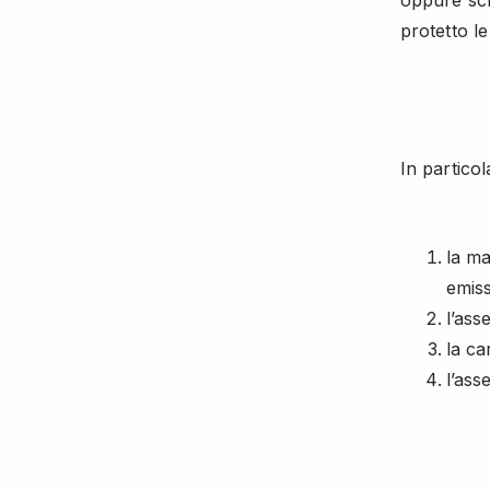
oppure sc
protetto l
In particol
la ma
emiss
l’ass
la ca
l’ass