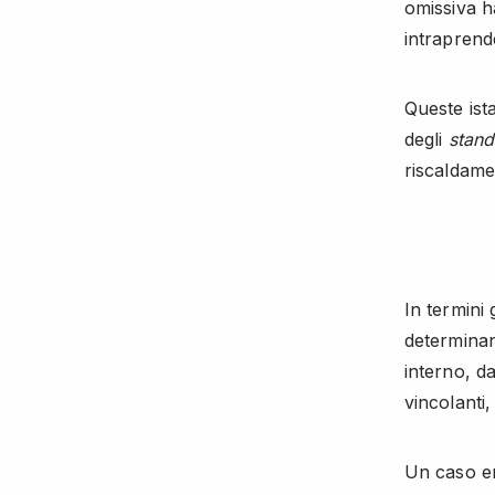
omissiva h
intraprend
Queste ist
degli
stand
riscaldame
In termini
determinand
interno, da
vincolanti,
Un caso em