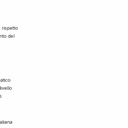
 rispetto
nto del
atico
ivello
i
aliana