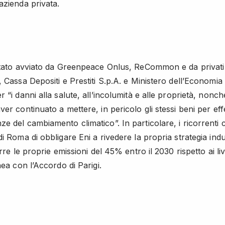
azienda privata.
stato avviato da Greenpeace Onlus, ReCommon e da privati c
 Cassa Depositi e Prestiti S.p.A. e Ministero dell’Economia 
 “i danni alla salute, all’incolumità e alle proprietà, nonc
er continuato a mettere, in pericolo gli stessi beni per eff
e del cambiamento climatico”. In particolare, i ricorrenti 
i Roma di obbligare Eni a rivedere la propria strategia indus
urre le proprie emissioni del 45% entro il 2030 rispetto ai live
nea con l’Accordo di Parigi.