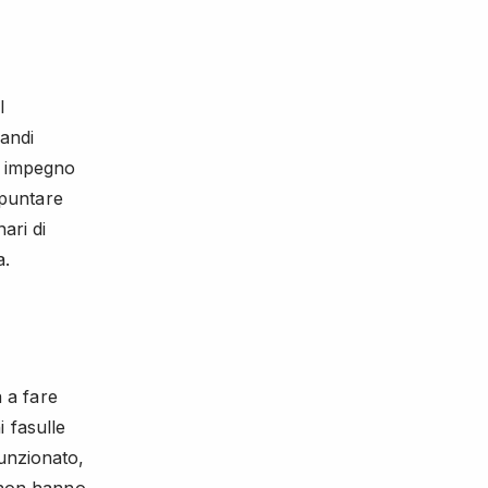
l
randi
i impegno
 puntare
ari di
a.
 a fare
 fasulle
unzionato,