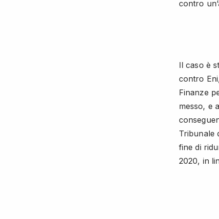
contro un’
Il caso è 
contro Eni,
Finanze per
messo, e av
conseguenz
Tribunale d
fine di rid
2020, in li