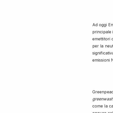
Ad oggi Eni
principale
emettitori
per la neut
significati
emissioni 
Greenpeac
greenwash
come la ca