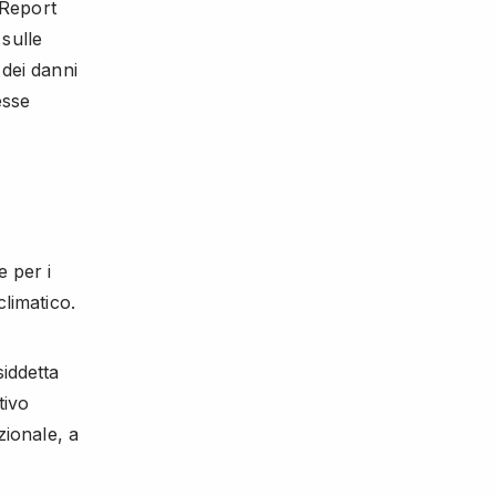
 Report
sulle
 dei danni
esse
e per i
climatico.
siddetta
tivo
zionale, a