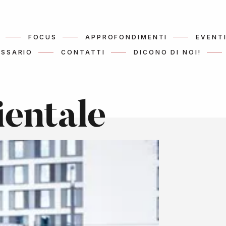
FOCUS
APPROFONDIMENTI
EVENT
SSARIO
CONTATTI
DICONO DI NOI!
ientale