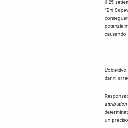
Il 25 set
“Eni Sapev
conseguenze
potenzialm
causando a
L’obiettivo
danni arrec
Responsabi
attribution
determinato
un preciso