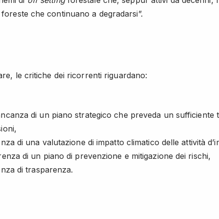
hemi di
off setting
forestale che, seppur attivi da decenni,
e foreste che continuano a degradarsi”.
are, le critiche dei ricorrenti riguardano:
ncanza di un piano strategico che preveda un sufficiente ta
ioni,
enza di una valutazione di impatto climatico delle attività d’
renza di un piano di prevenzione e mitigazione dei rischi,
enza di trasparenza.