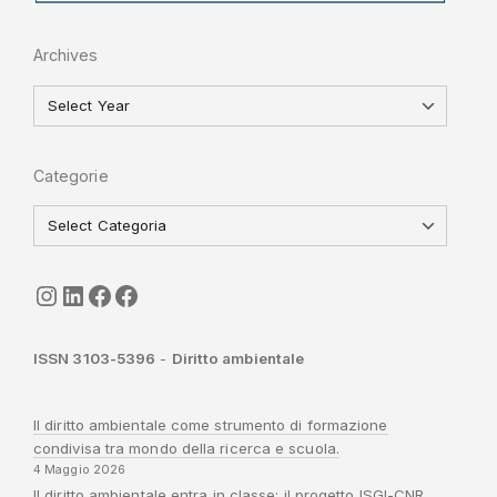
Archives
Categorie
seguici
LinkedIn
ISGI-CNR
Sapienza
ISSN 3103-5396
-
Diritto ambientale
Il diritto ambientale come strumento di formazione
condivisa tra mondo della ricerca e scuola.
4 Maggio 2026
Il diritto ambientale entra in classe: il progetto ISGI-CNR